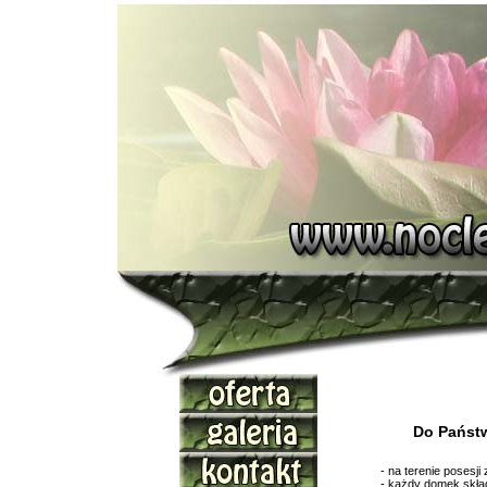
Do Państw
- na terenie posesji 
- każdy domek skład