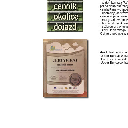
- w domku mają Pańs
przed domkami znajdu
- mają Państwo moż
- dostępny jest równ
- akceptujemy zwie
- mają Państwo możl
- boiska do siatkówk
- stółu do gry w ten
- kortu tenisowego.
Opinie o pobycie 
-Parkplaetze sind 
-Jeder Bungalow ha
-Die Kueche ist mit
-Jeder Bungalow hat